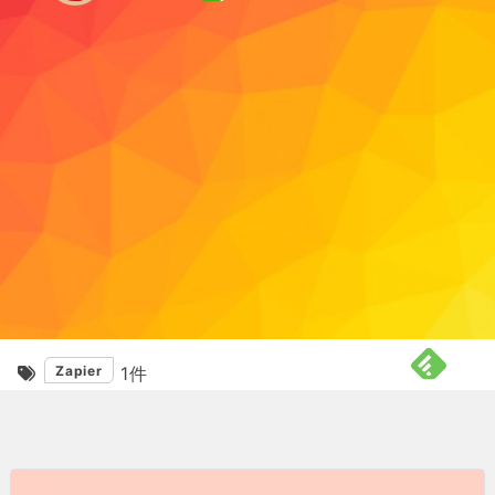
Zapier
1
件