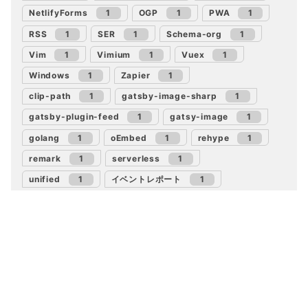
NetlifyForms
1
OGP
1
PWA
1
RSS
1
SER
1
Schema-org
1
Vim
1
Vimium
1
Vuex
1
Windows
1
Zapier
1
clip-path
1
gatsby-image-sharp
1
gatsby-plugin-feed
1
gatsy-image
1
golang
1
oEmbed
1
rehype
1
remark
1
serverless
1
unified
1
イベントレポート
1
カスタムドメイン
1
デュアルキーボード
1
パソコン
1
ランチャー
1
作業効率化
1
埋め込みコード
1
肩こり
1