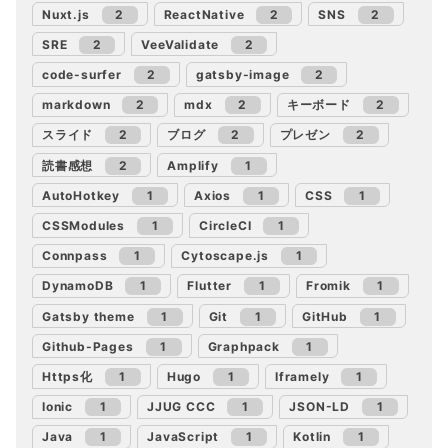
Nuxt.js
2
ReactNative
2
SNS
2
SRE
2
VeeValidate
2
code-surfer
2
gatsby-image
2
markdown
2
mdx
2
キーボード
2
スライド
2
ブログ
2
プレゼン
2
読書感想
2
Amplify
1
AutoHotkey
1
Axios
1
CSS
1
CSSModules
1
CircleCI
1
Connpass
1
Cytoscape.js
1
DynamoDB
1
Flutter
1
Fromik
1
Gatsby theme
1
Git
1
GitHub
1
Github-Pages
1
Graphpack
1
Https化
1
Hugo
1
Iframely
1
Ionic
1
JJUG CCC
1
JSON-LD
1
Java
1
JavaScript
1
Kotlin
1