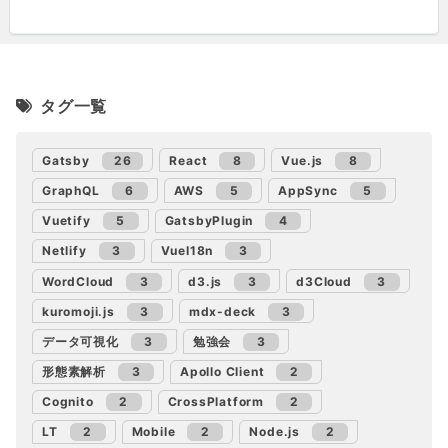
タグ一覧
Gatsby
26
React
8
Vue.js
8
GraphQL
6
AWS
5
AppSync
5
Vuetify
5
GatsbyPlugin
4
Netlify
3
VueI18n
3
WordCloud
3
d3.js
3
d3Cloud
3
kuromoji.js
3
mdx-deck
3
データ可視化
3
勉強会
3
形態素解析
3
Apollo Client
2
Cognito
2
CrossPlatform
2
LT
2
Mobile
2
Node.js
2