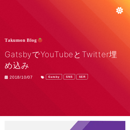
Takumon Blog
GatsbyでYouTubeとTwitter埋
め込み
2018/10/07
Gatsby
SNS
SER