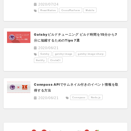
2020/07/24
ReactNative
CrossPlatform
Mobile
Gatsbyビルドチューニング ビルド時間を15分から7
分に短縮するためのTips 7選
2020/06/21
Gatsby
gatsby-image
gatsby-image-sharp
Netlify
CircleCI
Connpass APIでサムネイル付きのイベント情報を取
得する方法
Connpass
Node.js
2020/06/21