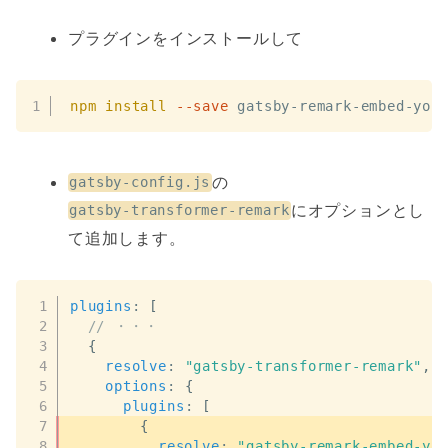
プラグインをインストールして
npm
install
--save
 gatsby-remark-embed-you
の
gatsby-config.js
にオプションとし
gatsby-transformer-remark
て追加します。
plugins
:
[
// ・・・
{
resolve
:
"gatsby-transformer-remark"
,
options
:
{
plugins
:
[
{
resolve
:
"gatsby-remark-embed-yo