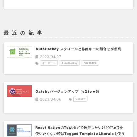
最近の記事
AutoHotkey スクロールと修飾キーの組合せが便利
2023/04/07
キーボード
AutoHotkey
作業効率化
Gatsbyバージョンアップ（v2 to v5）
Gatsby
2023/04/06
React NativeのTextタグで改行したいけど{"\n"}を
使いたくない時はTagged Template Literalsを使う