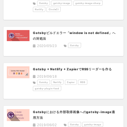
Gatsby
gatsby-image
gatsby-image-sharp
Netlify
CircleCI
Gatsbyビルドエラー「window is not defined」へ
の対処法
Gatsby
2020/05/23
Gatsby + Netlify + ZapierでRSSリーダーを作る
2019/06/18
Gatsby
Netlify
Zapier
RSS
gatsby-plugin-feed
Gatsbyにおける外部取得画像へのgatsby-image適
用方法
Gatsby
gatsby-image
2019/06/02