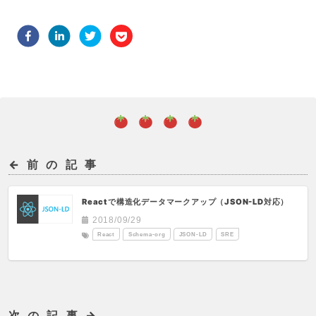
←前の記事
Reactで構造化データマークアップ（JSON-LD対応）
2018/09/29
React
Schema-org
JSON-LD
SRE
次の記事→