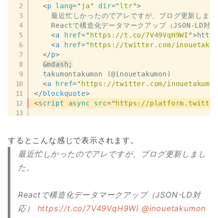
<
p
lang
=
"
ja
"
dir
=
"
ltr
"
>
    最近忙しかったのでアレですが、ブログ更新しまし
    Reactで構造化データマークアップ（JSON-LD対応
<
a
href
=
"
https://t.co/7V49VqH9WI
"
>
http
<
a
href
=
"
https://twitter.com/inouetaku
</
p
>
&mdash;
  takumontakumon (@inouetakumon)

<
a
href
=
"
https://twitter.com/inouetakumo
</
blockquote
>
<
script
async
src
=
"
https://platform.twitte
するとこんな感じで表示されます。
最近忙しかったのでアレですが、ブログ更新しまし
た。
Reactで構造化データマークアップ（JSON-LD対
応）
https://t.co/7V49VqH9WI
@inouetakumon