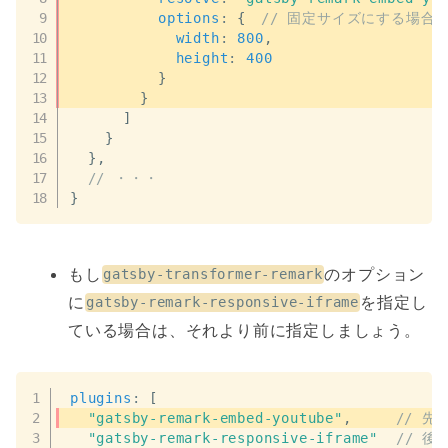
options
:
{
// 固定サイズにする場合
width
:
800
,
height
:
400
}
}
]
}
}
,
// ・・・
}
もし
のオプション
gatsby-transformer-remark
に
を指定し
gatsby-remark-responsive-iframe
ている場合は、それより前に指定しましょう。
plugins
:
[
"gatsby-remark-embed-youtube"
,
// 先
"gatsby-remark-responsive-iframe"
// 後